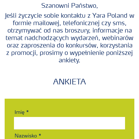
Produkty
Szanowni Państwo,
Jeśli życzycie sobie kontaktu z Yara Poland w
formie mailowej, telefonicznej czy sms,
Uprawy
otrzymywać od nas broszury, informacje na
temat nadchodzących wydarzeń, webinarów
Porady dotyczące wysiewu nawozów
oraz zaproszenia do konkursów, korzystania
z promocji, prosimy o wypełnienie poniższej
ankiety.
Narzędzia i usługi
ANKIETA
Broszury Yara
Imię
Nazwisko