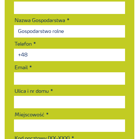
Nazwa Gospodarstwa
Telefon
Email
Ulica i nr domu
Miejscowość
Kod pocztowy (XX-XXX)