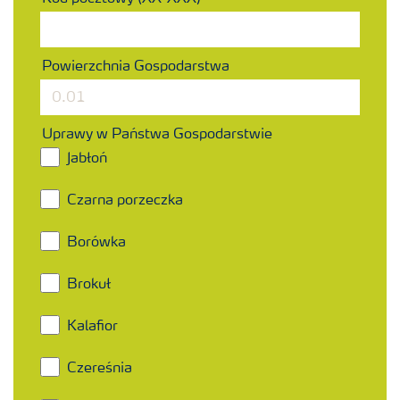
Powierzchnia Gospodarstwa
Uprawy w Państwa Gospodarstwie
Jabłoń
Czarna porzeczka
Borówka
Brokuł
Kalafior
Czereśnia