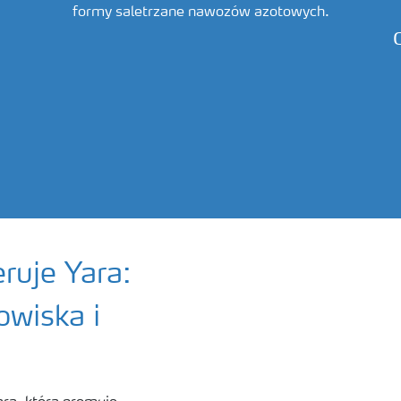
formy saletrzane nawozów azotowych.
ruje Yara:
owiska i