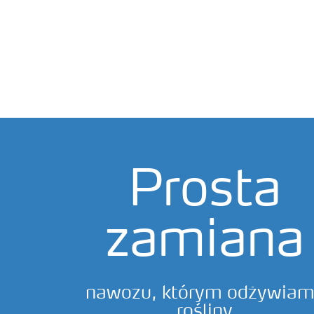
Prosta
pure nutrient
zamiana
nawozu, którym odżywia
rośliny