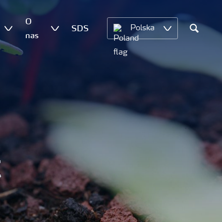
O
SDS
Polska
nas
Search