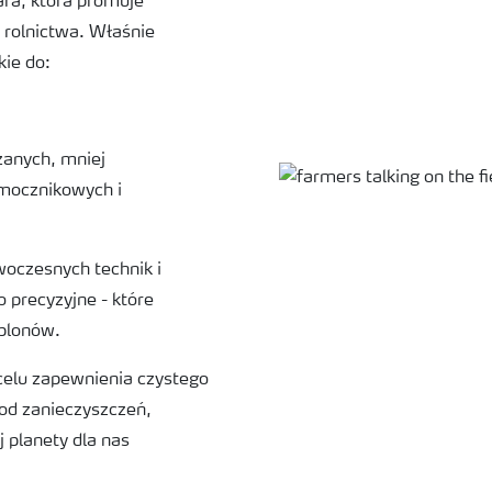
ara, która promuje
e rolnictwa. Właśnie
ie do:
zanych, mniej
mocznikowych i
oczesnych technik i
o precyzyjne - które
 plonów.
 celu zapewnienia czystego
od zanieczyszczeń,
 planety dla nas