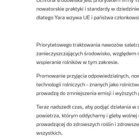
Ochrona środowiska jest priorytetem firmy Y
nowatorskie praktyki i standardy w dziedzini
dlatego Yara wzywa UE i państwa członkowsk
Priorytetowego traktowania nawozów saletr
zanieczyszczających środowisko, względem 
wspieranie rolników w tym zakresie.
Promowanie przyjęcia odpowiedzialnych, now
technologii rolniczych - znanych jako rolnictw
prowadzą do zmniejszenia emisji i wyższych
Teraz nadszedł czas, aby podjąć działania w
powietrza, którym oddychamy i gleby wolnej 
prowadzącej do zdrowszych roślin i zdrowszej
wszystkich.